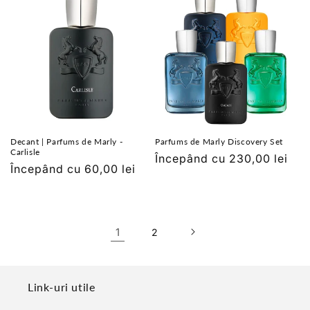
Decant | Parfums de Marly -
Parfums de Marly Discovery Set
Carlisle
Preț
Începând cu 230,00 lei
Preț
Începând cu 60,00 lei
obișnuit
obișnuit
1
2
Link-uri utile