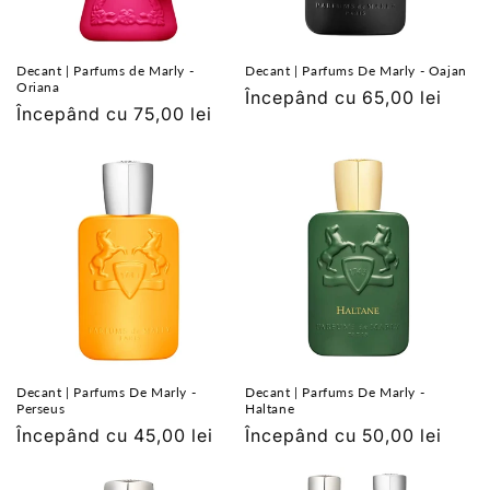
Decant | Parfums de Marly -
Decant | Parfums De Marly - Oajan
Oriana
Preț
Începând cu 65,00 lei
Preț
Începând cu 75,00 lei
obișnuit
obișnuit
Decant | Parfums De Marly -
Decant | Parfums De Marly -
Perseus
Haltane
Preț
Începând cu 45,00 lei
Preț
Începând cu 50,00 lei
obișnuit
obișnuit