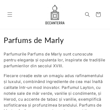
Salt la
conținut
Coș
C
Parfums de Marly
o
Parfumurile Parfums de Marly sunt cunoscute
l
pentru eleganța și opulența lor, inspirate de tradițiile
parfumierilor din secolul XVIII.
e
Fiecare creație este un omagiu adus rafinamentului
c
și luxului, combinând ingrediente de cea mai înaltă
ț
calitate într-un mod inovator. Parfumul Layton, cu
notele sale de măr verde, vanilie și condimente, și
i
Herod, cu accente de tabac și vanilie, exemplifică
e
sofisticarea și profunzimea brandului. Parfums de