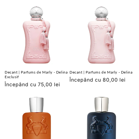
obișnuit
obișnuit
Decant | Parfums de Marly - Delina
Decant | Parfums de Marly - Delina
Exclusif
Preț
Începând cu 80,00 lei
Preț
Începând cu 75,00 lei
obișnuit
obișnuit