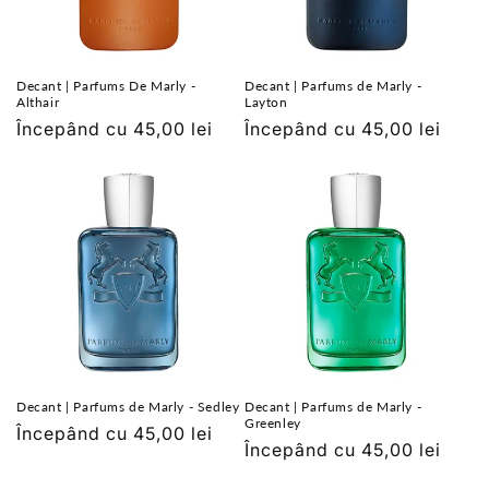
Decant | Parfums De Marly -
Decant | Parfums de Marly -
Althair
Layton
Preț
Începând cu 45,00 lei
Preț
Începând cu 45,00 lei
obișnuit
obișnuit
Decant | Parfums de Marly - Sedley
Decant | Parfums de Marly -
Greenley
Preț
Începând cu 45,00 lei
Preț
Începând cu 45,00 lei
obișnuit
obișnuit