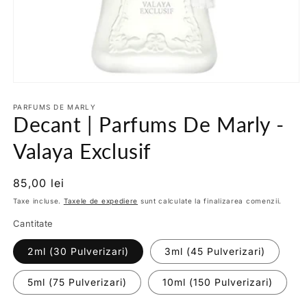
Deschide
conținutul
media
PARFUMS DE MARLY
Decant | Parfums De Marly -
1
într-
o
Valaya Exclusif
fereastră
modală
Preț
85,00 lei
obișnuit
Taxe incluse.
Taxele de expediere
sunt calculate la finalizarea comenzii.
Cantitate
2ml (30 Pulverizari)
3ml (45 Pulverizari)
5ml (75 Pulverizari)
10ml (150 Pulverizari)