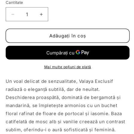
Cantitate
Reduceți
Creșteți
cantitatea
cantitatea
pentru
pentru
Decant
Decant
Adăugați în coș
|
|
Parfums
Parfums
De
De
Marly
Marly
-
-
Mai multe opțiuni de plată
Valaya
Valaya
Exclusif
Exclusif
Un voal delicat de senzualitate, Valaya Exclusif
radiază o eleganță subtilă, dar de neuitat.
Deschiderea proaspătă, dominată de bergamotă și
mandarină, se împletește armonios cu un buchet
floral rafinat de floare de portocal și iasomie. Baza
catifelată de mosc alb și vanilie creează un contrast
sublim, oferindu-i o aură sofisticată și feminină.