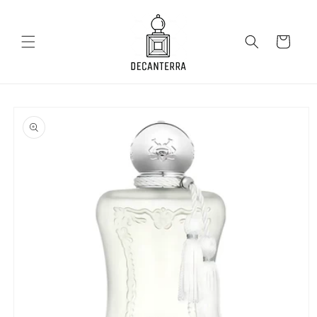
Salt la
conținut
Coș
Salt la
informațiile
despre
produs