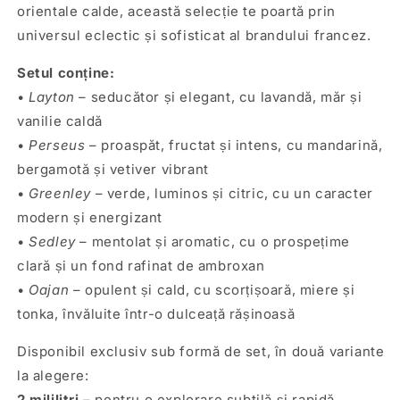
orientale calde, această selecție te poartă prin
universul eclectic și sofisticat al brandului francez.
Setul conține:
•
Layton
– seducător și elegant, cu lavandă, măr și
vanilie caldă
•
Perseus
– proaspăt, fructat și intens, cu mandarină,
bergamotă și vetiver vibrant
•
Greenley
– verde, luminos și citric, cu un caracter
modern și energizant
•
Sedley
– mentolat și aromatic, cu o prospețime
clară și un fond rafinat de ambroxan
•
Oajan
– opulent și cald, cu scorțișoară, miere și
tonka, învăluite într-o dulceață rășinoasă
Disponibil exclusiv sub formă de set, în două variante
la alegere:
2 mililitri
– pentru o explorare subtilă și rapidă