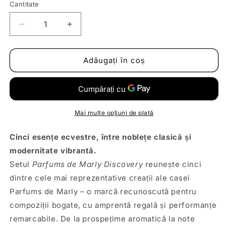
Cantitate
Reduceți
Creșteți
cantitatea
cantitatea
pentru
pentru
Parfums
Parfums
Adăugați în coș
de
de
Marly
Marly
Discovery
Discovery
Set
Set
Mai multe opțiuni de plată
Cinci esențe ecvestre, între noblețe clasică și
modernitate vibrantă.
Setul
Parfums de Marly Discovery
reunește cinci
dintre cele mai reprezentative creații ale casei
Parfums de Marly – o marcă recunoscută pentru
compoziții bogate, cu amprentă regală și performanțe
remarcabile. De la prospețime aromatică la note