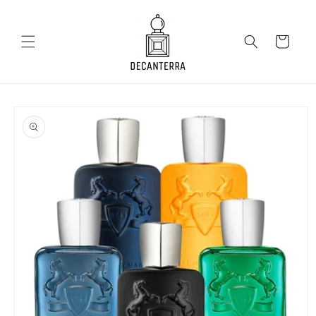
Salt la
conținut
Coș
Salt la
informațiile
despre
produs