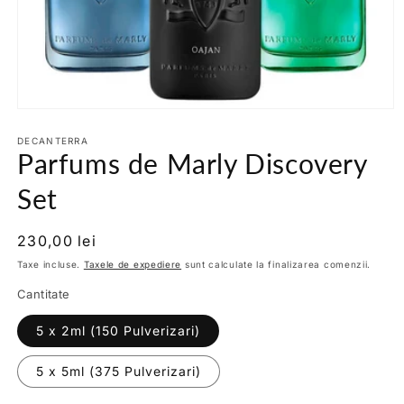
Deschide
conținutul
media
DECANTERRA
Parfums de Marly Discovery
1
într-
o
Set
fereastră
modală
Preț
230,00 lei
obișnuit
Taxe incluse.
Taxele de expediere
sunt calculate la finalizarea comenzii.
Cantitate
5 x 2ml (150 Pulverizari)
5 x 5ml (375 Pulverizari)