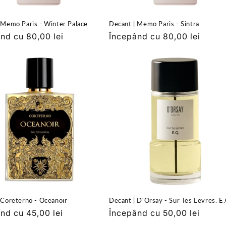
 Memo Paris - Winter Palace
Decant | Memo Paris - Sintra
nd cu 80,00 lei
Preț
Începând cu 80,00 lei
it
obișnuit
 Coreterno - Oceanoir
Decant | D'Orsay - Sur Tes Levres. E.
nd cu 45,00 lei
Preț
Începând cu 50,00 lei
it
obișnuit