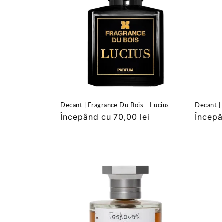
ț
i
e
:
Decant | Fragrance Du Bois - Lucius
Decant |
Preț
Începând cu 70,00 lei
Preț
Începâ
obișnuit
obișnu