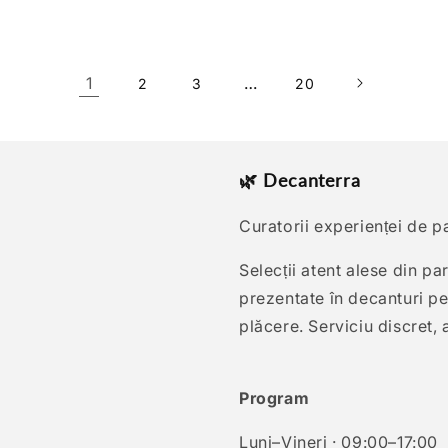
1
…
2
3
20
🌿 Decanterra
Curatorii experienței de p
Selecții atent alese din p
prezentate în decanturi pen
plăcere. Serviciu discret, at
Program
Luni–Vineri · 09:00–17:00