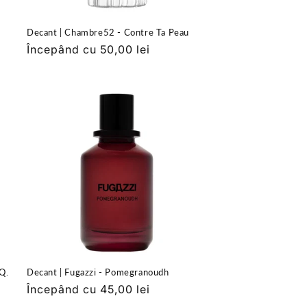
Decant | Chambre52 - Contre Ta Peau
Preț
Începând cu 50,00 lei
obișnuit
Q.
Decant | Fugazzi - Pomegranoudh
Preț
Începând cu 45,00 lei
obișnuit