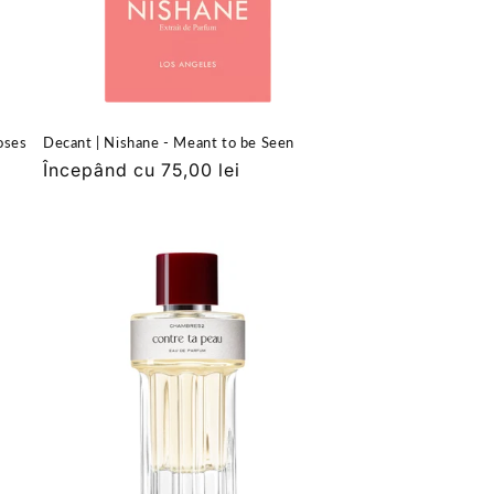
oses
Decant | Nishane - Meant to be Seen
Preț
Începând cu 75,00 lei
obișnuit