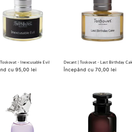
 Toskovat - Inexcusable Evil
Decant | Toskovat - Last Birthday Ca
nd cu 95,00 lei
Preț
Începând cu 70,00 lei
it
obișnuit