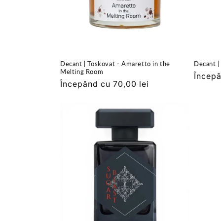
Decant | Toskovat - Amaretto in the
Decant |
Melting Room
Preț
Începâ
Preț
Începând cu 70,00 lei
obișnu
obișnuit