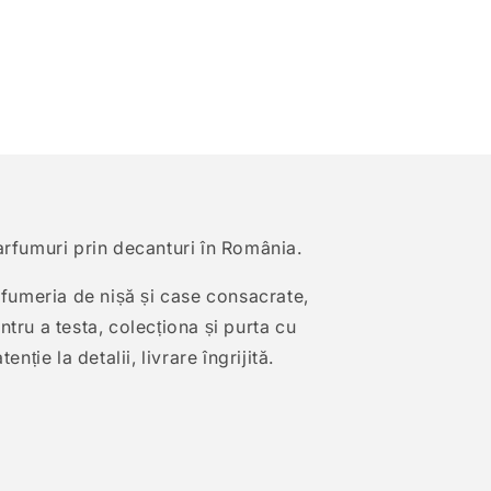
arfumuri prin decanturi în România.
arfumeria de nișă și case consacrate,
tru a testa, colecționa și purta cu
enție la detalii, livrare îngrijită.