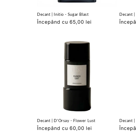
Decant | Initio - Sugar Blast
Decant |
Preț
Începând cu 65,00 lei
Preț
Începâ
obișnuit
obișnu
Decant | D'Orsay - Flower Lust
Decant |
Preț
Începând cu 60,00 lei
Preț
Începâ
obișnuit
obișnu