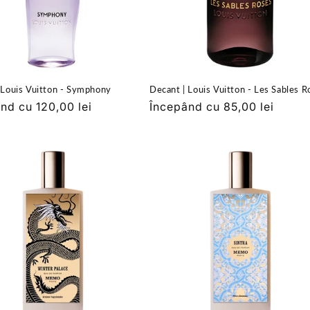
 Louis Vuitton - Symphony
Decant | Louis Vuitton - Les Sables R
nd cu 120,00 lei
Preț
Începând cu 85,00 lei
it
obișnuit