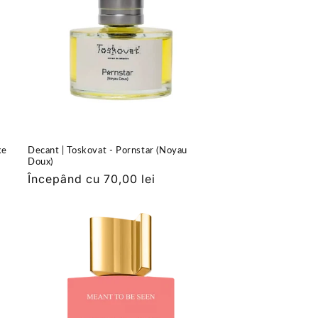
ke
Decant | Toskovat - Pornstar (Noyau
Doux)
Preț
Începând cu 70,00 lei
obișnuit