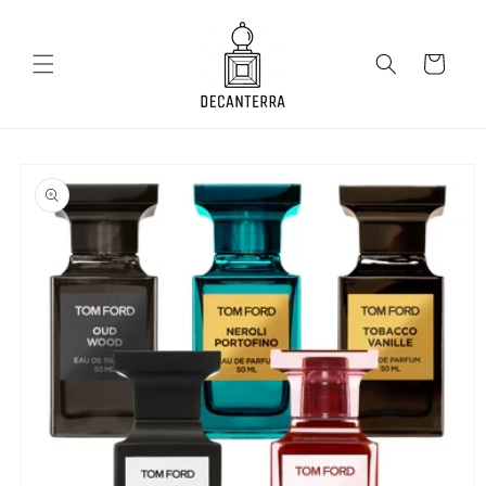
Salt la
conținut
Coș
Salt la
informațiile
despre
produs