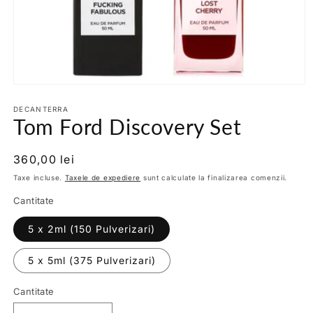
Deschide
conținutul
media
DECANTERRA
Tom Ford Discovery Set
1
într-
o
fereastră
Preț
360,00 lei
modală
obișnuit
Taxe incluse.
Taxele de expediere
sunt calculate la finalizarea comenzii.
Cantitate
5 x 2ml (150 Pulverizari)
5 x 5ml (375 Pulverizari)
Cantitate