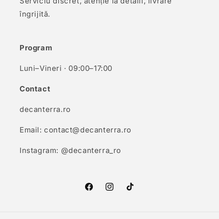
Serviciu discret, atenție la detalii, livrare
îngrijită.
Program
Luni–Vineri · 09:00–17:00
Contact
decanterra.ro
Email: contact@decanterra.ro
Instagram: @decanterra_ro
Facebook
Instagram
TikTok