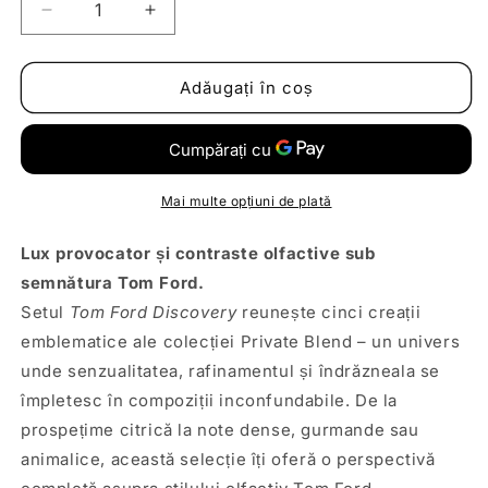
Reduceți
Creșteți
cantitatea
cantitatea
pentru
pentru
Tom
Tom
Adăugați în coș
Ford
Ford
Discovery
Discovery
Set
Set
Mai multe opțiuni de plată
Lux provocator și contraste olfactive sub
semnătura Tom Ford.
Setul
Tom Ford Discovery
reunește cinci creații
emblematice ale colecției Private Blend – un univers
unde senzualitatea, rafinamentul și îndrăzneala se
împletesc în compoziții inconfundabile. De la
prospețime citrică la note dense, gurmande sau
animalice, această selecție îți oferă o perspectivă