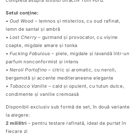
completă asupra stilului olfactiv Tom Ford.
Setul conține:
•
Oud Wood
– lemnos și misterios, cu oud rafinat,
lemn de santal și ambră
•
Lost Cherry
– gurmand și provocator, cu vișine
coapte, migdale amare și tonka
•
Fucking Fabulous
– piele, migdale și lavandă într-un
parfum nonconformist și intens
•
Neroli Portofino
– citric și aromatic, cu neroli,
bergamotă și accente mediteraneene elegante
•
Tobacco Vanille
– cald și opulent, cu tutun dulce,
condimente și vanilie cremoasă
Disponibil exclusiv sub formă de set, în două variante
la alegere:
2 mililitri
– pentru testare rafinată, ideal de purtat în
fiecare zi