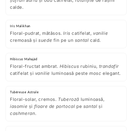
șofran
auriu și
oud
catifelat, rotunjite de rășini
calde.
Iris Malikhan
Floral-pudrat, mătăsos.
Iris
catifelat,
vanilie
cremoasă și
suede
fin pe un
santal
cald.
Hibiscus Mahajád
Floral-fructat ambrat.
Hibiscus
rubiniu,
trandafir
catifelat și
vanilie
luminoasă peste
mosc
elegant.
Tubéreuse Astrale
Floral-solar, cremos.
Tuberoză
luminoasă,
iasomie
și
floare de portocal
pe
santal
și
cashmeran
.