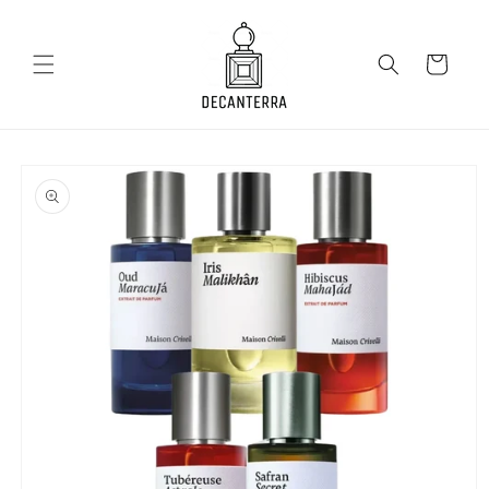
Salt la
conținut
Coș
Salt la
informațiile
despre
produs