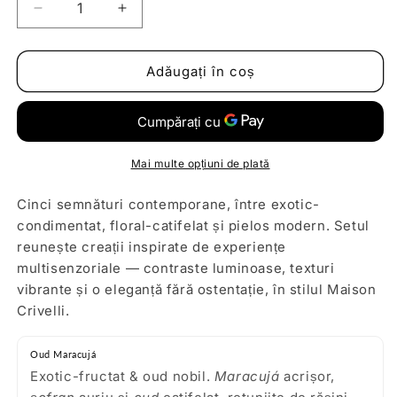
Reduceți
Creșteți
cantitatea
cantitatea
pentru
pentru
Maison
Maison
Adăugați în coș
Crivelli
Crivelli
Discovery
Discovery
Set
Set
Mai multe opțiuni de plată
Cinci semnături contemporane, între exotic-
condimentat, floral-catifelat și pielos modern. Setul
reunește creații inspirate de experiențe
multisenzoriale — contraste luminoase, texturi
vibrante și o eleganță fără ostentație, în stilul Maison
Crivelli.
Oud Maracujá
Exotic-fructat & oud nobil.
Maracujá
acrișor,