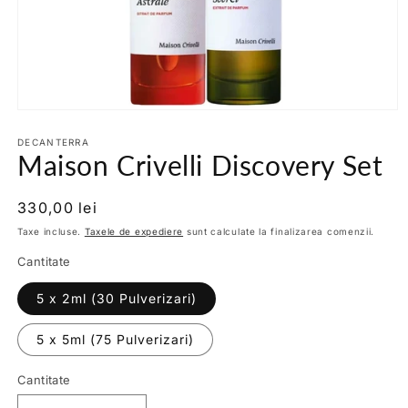
Deschide
conținutul
media
DECANTERRA
Maison Crivelli Discovery Set
1
într-
o
fereastră
Preț
330,00 lei
modală
obișnuit
Taxe incluse.
Taxele de expediere
sunt calculate la finalizarea comenzii.
Cantitate
5 x 2ml (30 Pulverizari)
5 x 5ml (75 Pulverizari)
Cantitate