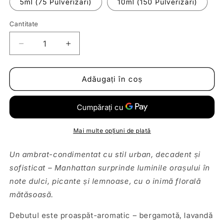
5ml (75 Pulverizari)
10ml (150 Pulverizari)
Cantitate
Reduceți
Creșteți
cantitatea
cantitatea
pentru
pentru
Decant
Decant
Adăugați în coș
|
|
Roja
Roja
Parfums
Parfums
-
-
Manhattan
Manhattan
Mai multe opțiuni de plată
Un ambrat-condimentat cu stil urban, decadent și
sofisticat – Manhattan surprinde luminile orașului în
note dulci, picante și lemnoase, cu o inimă florală
mătăsoasă.
Debutul este proaspăt-aromatic – bergamotă, lavandă