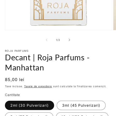
Deschide
D
conținutul
c
media
m
din
1
/
3
1
2
într-
în
o
ROJA PARFUMS
o
Decant | Roja Parfums -
fereastră
f
modală
m
Manhattan
Preț
85,00 lei
obișnuit
Taxe incluse.
Taxele de expediere
sunt calculate la finalizarea comenzii.
Cantitate
2ml (30 Pulverizari)
3ml (45 Pulverizari)