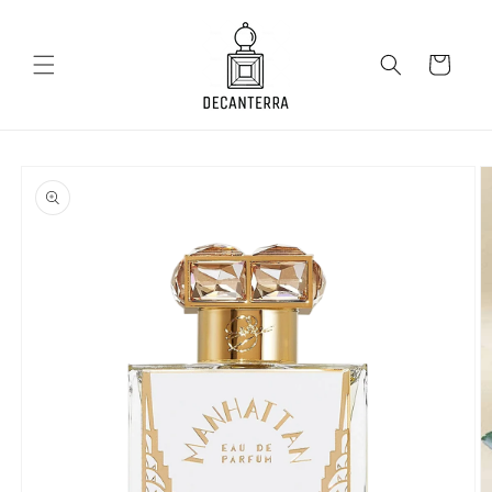
Salt la
conținut
Coș
Salt la
informațiile
despre
produs