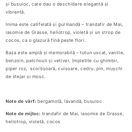
și busuioc, care dau o deschidere elegantă și
vibrantă.
Inima este catifelată și gurmandă – trandafir de Mai,
iasomie de Grasse, heliotrop, violetă și un strop de
cocos, ca o glazură fină peste flori.
Baza este amplă și memorabilă – tutun uscat, vanilie,
benzoin, patchouli și vetiver, împletite cu ghimbir,
piper roz, scorțișoară, cuișoare, cedru, pin, mușchi
de stejar și mosc.
Note de vârf:
bergamotă, lavandă, busuioc
Note de mijloc:
trandafir de Mai, iasomie de Grasse,
heliotrop, violetă, cocos