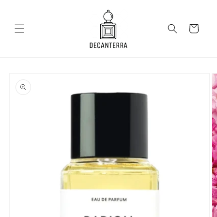
Salt la
conținut
Coș
Salt la
informațiile
despre
produs