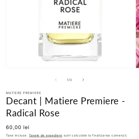
Deschide
conținutul
media
1
într-
o
fereastră
D
modală
c
m
din
1
/
3
2
în
o
MATIERE PREMIERE
Decant | Matiere Premiere -
f
m
Radical Rose
Preț
60,00 lei
obișnuit
Taxe incluse.
Taxele de expediere
sunt calculate la finalizarea comenzii.