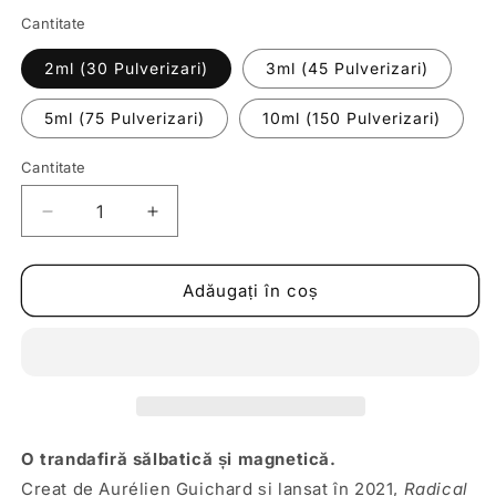
Cantitate
2ml (30 Pulverizari)
3ml (45 Pulverizari)
5ml (75 Pulverizari)
10ml (150 Pulverizari)
Cantitate
Reduceți
Creșteți
cantitatea
cantitatea
pentru
pentru
Decant
Decant
Adăugați în coș
|
|
Matiere
Matiere
Premiere
Premiere
-
-
Radical
Radical
Rose
Rose
O trandafiră sălbatică și magnetică.
Creat de Aurélien Guichard și lansat în 2021,
Radical