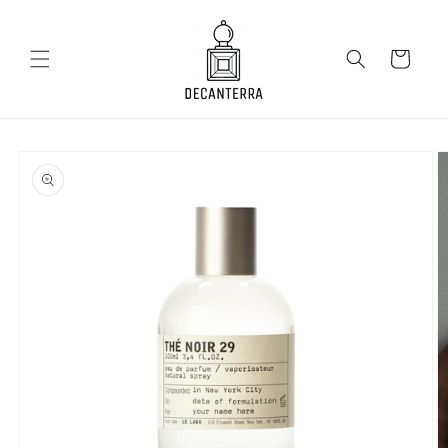
Salt la
conținut
Coș
Salt la
informațiile
despre
produs