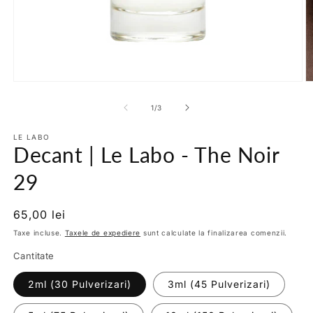
Deschide
D
conținutul
c
media
m
din
1
/
3
1
2
într-
în
o
LE LABO
o
Decant | Le Labo - The Noir
fereastră
f
modală
m
29
Preț
65,00 lei
obișnuit
Taxe incluse.
Taxele de expediere
sunt calculate la finalizarea comenzii.
Cantitate
2ml (30 Pulverizari)
3ml (45 Pulverizari)