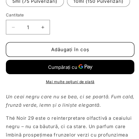
5ml (75 Pulverizari)
10ml (150 Pulverizari)
Cantitate
Reduceți
Creșteți
cantitatea
cantitatea
pentru
pentru
Decant
Decant
Adăugați în coș
|
|
Le
Le
Labo
Labo
-
-
The
The
Mai multe opțiuni de plată
Noir
Noir
29
29
Un ceai negru care nu se bea, ci se poartă. Fum cald,
frunză verde, lemn și o liniște elegantă.
Thé Noir 29 este o reinterpretare olfactivă a ceaiului
negru – nu ca băutură, ci ca stare.
Un parfum care
îmbină prospețimea frunzelor verzi cu profunzimea