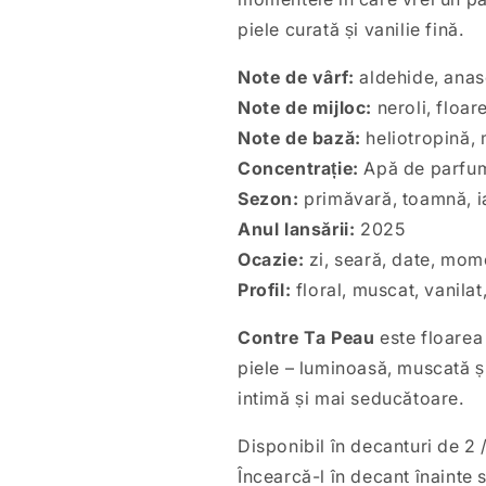
piele curată și vanilie fină.
Note de vârf:
aldehide, anas
Note de mijloc:
neroli, floar
Note de bază:
heliotropină, 
Concentrație:
Apă de parfu
Sezon:
primăvară, toamnă, i
Anul lansării:
2025
Ocazie:
zi, seară, date, mom
Profil:
floral, muscat, vanilat
Contre Ta Peau
este floarea
piele – luminoasă, muscată și
intimă și mai seducătoare.
Disponibil în decanturi de 2 
Încearcă-l în decant înainte 