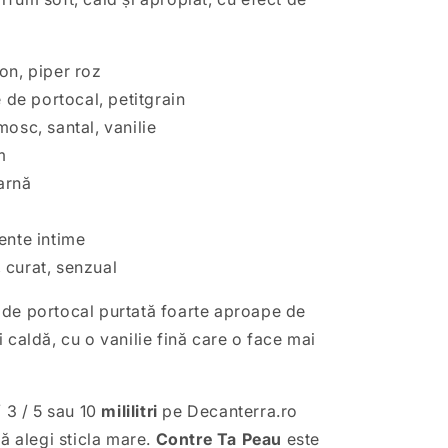
on, piper roz
e de portocal, petitgrain
mosc, santal, vanilie
m
arnă
ente intime
, curat, senzual
 de portocal purtată foarte aproape de
 caldă, cu o vanilie fină care o face mai
/ 3 / 5 sau 10
mililitri
pe Decanterra.ro
să alegi sticla mare.
Contre Ta Peau
este