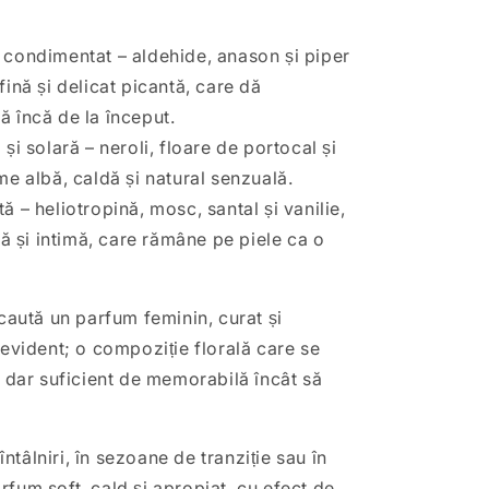
 condimentat – aldehide, anason și piper
fină și delicat picantă, care dă
ă încă de la început.
și solară – neroli, floare de portocal și
me albă, caldă și natural senzuală.
ă – heliotropină, mosc, santal și vanilie,
 și intimă, care rămâne pe piele ca o
 caută un parfum feminin, curat și
 evident; o compoziție florală care se
, dar suficient de memorabilă încât să
 întâlniri, în sezoane de tranziție sau în
fum soft, cald și apropiat, cu efect de