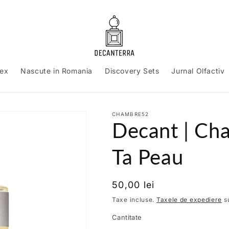
sex
Nascute in Romania
Discovery Sets
Jurnal Olfactiv
CHAMBRE52
Decant | Ch
Ta Peau
Preț
50,00 lei
obișnuit
Taxe incluse.
Taxele de expediere
su
Cantitate