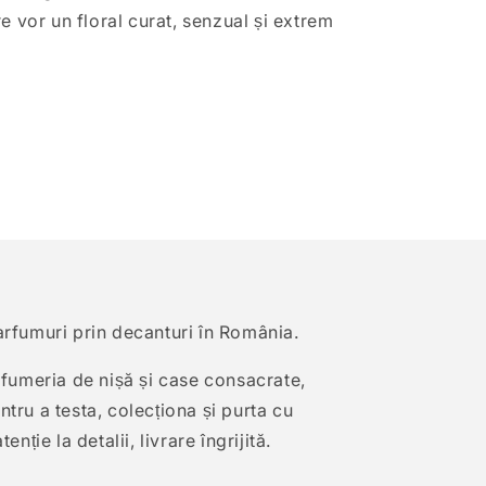
e vor un floral curat, senzual și extrem
arfumuri prin decanturi în România.
arfumeria de nișă și case consacrate,
tru a testa, colecționa și purta cu
enție la detalii, livrare îngrijită.