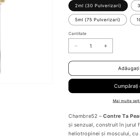
2ml (30 Pulverizari)
3
5ml (75 Pulverizari)
1
Cantitate
Reduceți
Creșteți
cantitatea
cantitatea
pentru
pentru
Decant
Decant
Adăugați
|
|
Chambre52
Chambre52
-
-
Contre
Contre
Ta
Ta
Mai multe opți
Peau
Peau
Chambre52 –
Contre Ta Pea
și senzual, construit în jurul f
heliotropinei și moscului, cu 