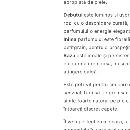
apropiată de piele.
Debutul
este luminos și ușor
roz, cu o deschidere curată, 
parfumului o energie elegant
Inima
parfumului este florală 
petitgrain, pentru o prospeți
Baza
este moale și persistent
cu o urmă cremoasă, muscată
atingere caldă.
Este potrivit pentru cei care
senzual, fără să fie greu sau
simte foarte natural pe piele
întoarcă discret capete.
Îl vezi perfect ziua, seara, la
momentele în care vrei un par