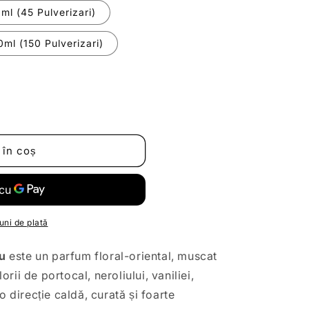
ml (45 Pulverizari)
0ml (150 Pulverizari)
 în coș
uni de plată
u
este un parfum floral-oriental, muscat
lorii de portocal, neroliului, vaniliei,
o direcție caldă, curată și foarte