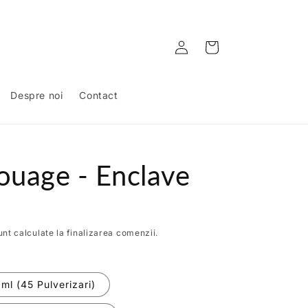
Conectați-
Coș
vă
Despre noi
Contact
ouage - Enclave
nt calculate la finalizarea comenzii.
ml (45 Pulverizari)