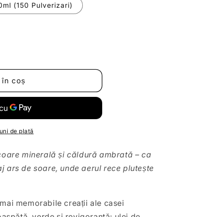
0ml (150 Pulverizari)
 în coș
uni de plată
ăcoare minerală și căldură ambrată – ca
j ars de soare, unde aerul rece plutește
 mai memorabile creații ale casei
spătă, verde și revigorantă: ulei de