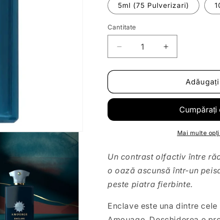
5ml (75 Pulverizari)
1
Cantitate
Reduceți
Creșteți
cantitatea
cantitatea
pentru
pentru
Decant
Decant
Adăugați
|
|
Amouage
Amouage
-
-
Enclave
Enclave
Mai multe opți
Un contrast olfactiv între r
o oază ascunsă într-un peisa
peste piatra fierbinte.
Enclave este una dintre cele
Amouage. Deschiderea e proa