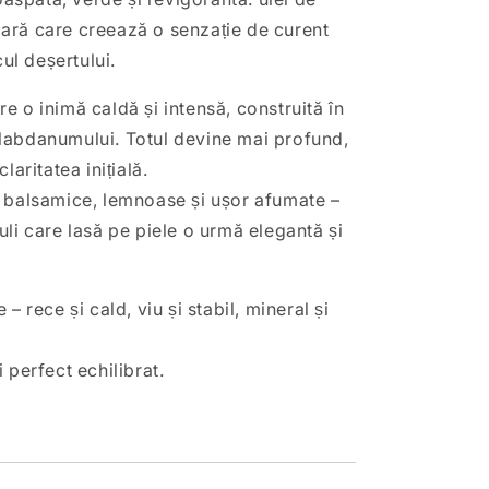
ară care creează o senzație de curent
cul deșertului.
 o inimă caldă și intensă, construită în
și labdanumului. Totul devine mai profund,
laritatea inițială.
i balsamice, lemnoase și ușor afumate –
li care lasă pe piele o urmă elegantă și
– rece și cald, viu și stabil, mineral și
 perfect echilibrat.