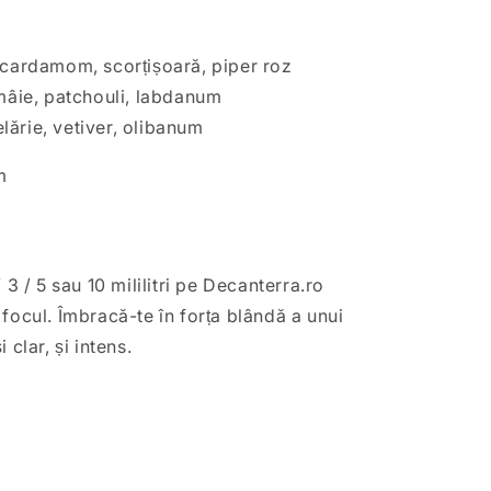
 cardamom, scorțișoară, piper roz
ămâie, patchouli, labdanum
ărie, vetiver, olibanum
m
 3 / 5 sau 10 mililitri pe Decanterra.ro
focul. Îmbracă-te în forța blândă a unui
 clar, și intens.