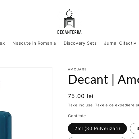
sex
Nascute in Romania
Discovery Sets
Jurnal Olfactiv
AMOUAGE
Decant | Am
Preț
75,00 lei
obișnuit
Taxe incluse.
Taxele de expediere
su
Cantitate
2ml (30 Pulverizari)
3