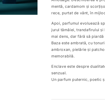
mentă, cardamom și scorțișo
rece, purtat de vânt, în mijlo
Apoi, parfumul evoluează spre
jurul tămâiei, trandafirului 
mai dens, dar fără să piardă c
Baza este ambrată, cu tonur
ambroxan, pielărie și patchou
memorabilă.
Enclave este despre dualitate 
senzual.
Un parfum puternic, poetic și