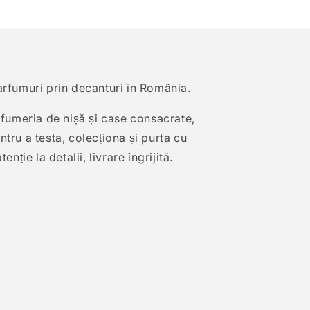
arfumuri prin decanturi în România.
arfumeria de nișă și case consacrate,
tru a testa, colecționa și purta cu
enție la detalii, livrare îngrijită.