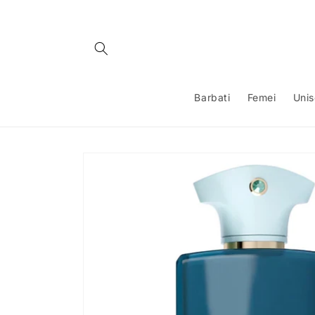
Salt la
conținut
Barbati
Femei
Uni
Salt la
informațiile
despre
produs