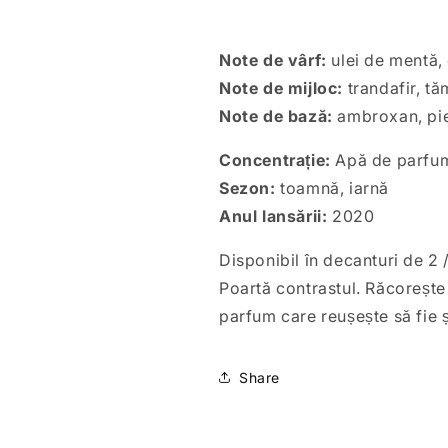
Note de vârf:
ulei de mentă,
Note de mijloc:
trandafir, t
Note de bază:
ambroxan, piel
Concentrație:
Apă de parfu
Sezon:
toamnă, iarnă
Anul lansării:
2020
Disponibil în decanturi de 2 /
Poartă contrastul. Răcorește 
parfum care reușește să fie și
Share