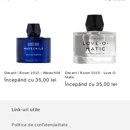
:
Decant | Room 1015 - Wavechild
Decant | Room 1015 - Love O
Matic
Preț
Începând cu 35,00 lei
Preț
Începând cu 35,00 lei
obișnuit
obișnuit
Link-uri utile
Politica de confidențialitate