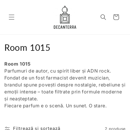
Salt la
conținut
Coș
C
Room 1015
o
Room 1015
l
Parfumuri de autor, cu spirit liber și ADN rock.
Fondat de un fost farmacist devenit muzician,
e
brandul spune povești despre nostalgie, rebeliune și
c
emoții intense – toate filtrate prin formule moderne
și neașteptate.
ț
Fiecare parfum e o scenă. Un sunet. O stare.
i
e
Filtrează și sortează
2 produse