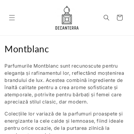
Salt la
conținut
Coș
C
Montblanc
o
Parfumurile Montblanc sunt recunoscute pentru
l
eleganța și rafinamentul lor, reflectând moștenirea
brandului de lux. Acestea combină ingrediente de
e
înaltă calitate pentru a crea arome sofisticate și
c
atemporale, potrivite pentru bărbați și femei care
apreciază stilul clasic, dar modern.
ț
Colecțiile lor variază de la parfumuri proaspete și
i
energizante la cele calde și lemnoase, fiind ideale
e
pentru orice ocazie, de la purtarea zilnică la