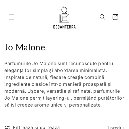
Salt la
conținut
Coș
C
Jo Malone
o
Parfumurile Jo Malone sunt recunoscute pentru
l
eleganța lor simplă și abordarea minimalistă.
Inspirate de natură, fiecare creație combină
e
ingrediente clasice într-o manieră proaspătă și
c
modernă. Ușoare, versatile și rafinate, parfumurile
Jo Malone permit layering-ul, permițând purtătorilor
ț
să își creeze arome unice și personalizate.
i
e
Filtrează și sortează
1 produs