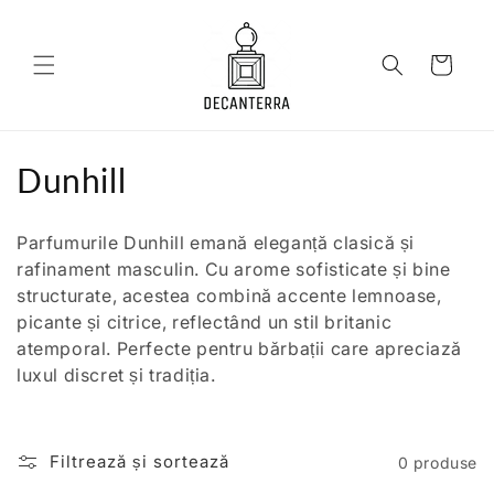
Salt la
conținut
Coș
C
Dunhill
o
Parfumurile Dunhill emană eleganță clasică și
l
rafinament masculin. Cu arome sofisticate și bine
structurate, acestea combină accente lemnoase,
e
picante și citrice, reflectând un stil britanic
c
atemporal. Perfecte pentru bărbații care apreciază
luxul discret și tradiția.
ț
i
Filtrează și sortează
0 produse
e