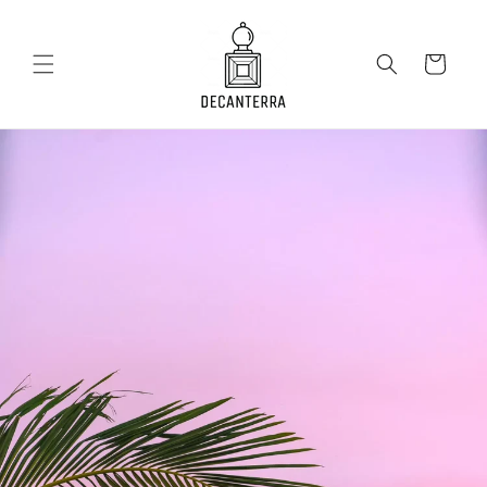
Salt la
conținut
Coș