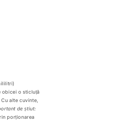
ilitri)
 obicei o sticluță
 Cu alte cuvinte,
ortant de știut:
rin porționarea