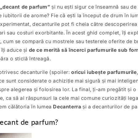
„decant de parfum”
și nu ești sigur ce înseamnă sau de 
e iubitorii de arome? Fie că ești la început de drum în l
xperimentat, decanturile pot fi cheia către descoperire
ari sau costuri exorbitante. În acest ghid complet, îți ex
, cum se compară cu mostrele sau testerele oferite de b
 îți aduce și
de ce merită să încerci parfumurile sub fo
ăra o sticlă întreagă.
potrivesc decanturile (spoiler:
oricui iubește parfumurile
ce sunt considerate o achiziție mai sigură și mai intelige
pre alegerea și folosirea lor. La final, ți-am pregătit și o
te, ca să ai răspunsuri la cele mai comune curiozități leg
pem călătoria în lumea
Decanterra
și a decanturilor de p
decant de parfum?