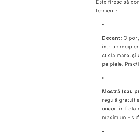
Este firesc să co
termenii:
Decant:
O porți
într-un recipie
sticla mare, și
pe piele. Pract
Mostră (sau p
regulă gratuit 
uneori în fiola
maximum – sufic