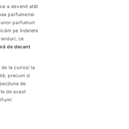
ce a devenit atât
umea parfumeriei
a unor parfumuri
plicăm pe îndelete
randuri, ce
rmă de decant
, de la curioși la
ntă, precum și
 secțiune de
ate de acest
arfum!