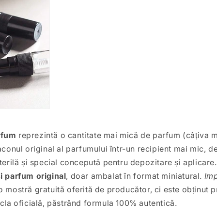
rfum
reprezintă o cantitate mai mică de parfum (câțiva mil
aconul original al parfumului într-un recipient mai mic, de
terilă și special concepută pentru depozitare și aplicare.
i parfum original
, doar ambalat în format miniatural.
Imp
o mostră gratuită oferită de producător, ci este obținut p
icla oficială, păstrând formula 100% autentică.