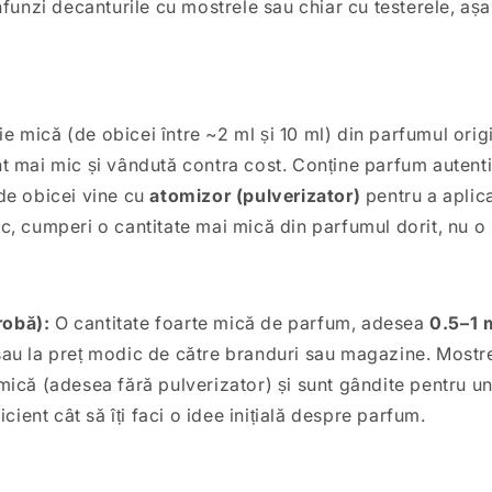
nfunzi decanturile cu mostrele sau chiar cu testerele, aș
e mică (de obicei între ~2 ml și 10 ml) din parfumul origi
nt mai mic și vândută contra cost. Conține parfum autenti
 de obicei vine cu
atomizor (pulverizator)
pentru a aplic
ic, cumperi o cantitate mai mică din parfumul dorit, nu o 
robă):
O cantitate foarte mică de parfum, adesea
0.5–1 
sau la preț modic de către branduri sau magazine. Mostre
 mică (adesea fără pulverizator) și sunt gândite pentru u
ient cât să îți faci o idee inițială despre parfum.