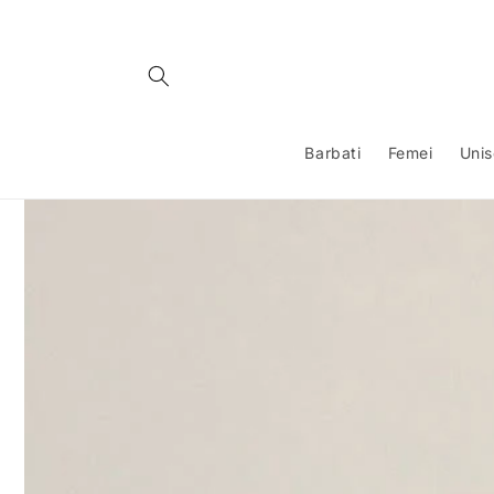
Salt la
conținut
Barbati
Femei
Uni