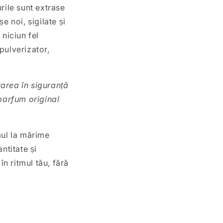
rile sunt extrase
e noi, sigilate și
niciun fel
 pulverizator,
tarea în siguranță
 parfum original
ul la mărime
ntitate și
în ritmul tău, fără