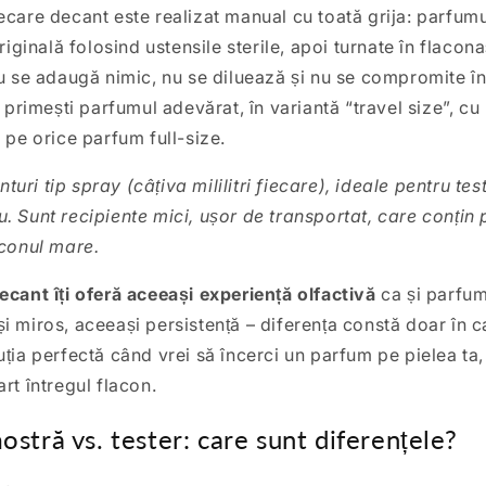
iecare decant este realizat manual cu toată grija: parfumu
originală folosind ustensile sterile, apoi turnate în flaconaș
Nu se adaugă nimic, nu se diluează și nu se compromite în 
, primești parfumul adevărat, în variantă “travel size”, cu
 pe orice parfum full-size.
ri tip spray (câțiva mililitri fiecare), ideale pentru tes
. Sunt recipiente mici, ușor de transportat, care conțin
aconul mare.
ecant îți oferă aceeași experiență olfactivă
ca și parfum
i miros, aceeași persistență – diferența constă doar în ca
ția perfectă când vrei să încerci un parfum pe pielea ta, 
rt întregul flacon.
ostră vs. tester: care sunt diferențele?