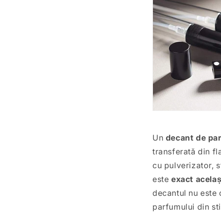
Un
decant de pa
transferată din fl
cu pulverizator, s
este
exact acelaș
decantul nu este 
parfumului din st