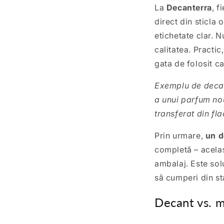
La
Decanterra
, f
direct din sticla 
etichetate clar. 
calitatea. Practic
gata de folosit ca
Exemplu de decantu
a unui parfum nou
transferat din fl
Prin urmare,
un d
completă – acelaș
ambalaj. Este solu
să cumperi din sta
Decant vs. m