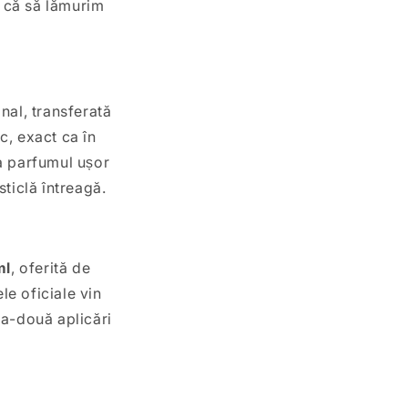
a că să lămurim
nal, transferată
c, exact ca în
a parfumul ușor
sticlă întreagă.
ml
, oferită de
le oficiale vin
na-două aplicări