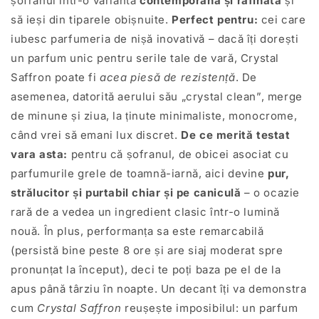
șofranul într-o variantă
contemporană și rafinată
și
să ieși din tiparele obișnuite.
Perfect pentru:
cei care
iubesc parfumeria de nișă inovativă – dacă îți dorești
un parfum unic pentru serile tale de vară, Crystal
Saffron poate fi
acea piesă de rezistență
. De
asemenea, datorită aerului său „crystal clean”, merge
de minune și ziua, la ținute minimaliste, monocrome,
când vrei să emani lux discret.
De ce merită testat
vara asta:
pentru că șofranul, de obicei asociat cu
parfumurile grele de toamnă-iarnă, aici devine
pur,
strălucitor și purtabil chiar și pe caniculă
– o ocazie
rară de a vedea un ingredient clasic într-o lumină
nouă. În plus, performanța sa este remarcabilă
(persistă bine peste 8 ore și are siaj moderat spre
pronunțat la început), deci te poți baza pe el de la
apus până târziu în noapte. Un decant îți va demonstra
cum
Crystal Saffron
reușește imposibilul: un parfum