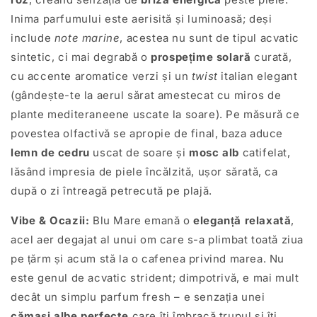
Inima parfumului este aerisită și luminoasă; deși
include
note marine
, acestea nu sunt de tipul acvatic
sintetic, ci mai degrabă o
prospețime solară
curată,
cu accente aromatice verzi și un
twist
italian elegant
(gândește-te la aerul sărat amestecat cu miros de
plante mediteraneene uscate la soare). Pe măsură ce
povestea olfactivă se apropie de final, baza aduce
lemn de cedru
uscat de soare și
mosc alb
catifelat,
lăsând impresia de piele încălzită, ușor sărată, ca
după o zi întreagă petrecută pe plajă.
Vibe & Ocazii:
Blu Mare emană o
eleganță relaxată
,
acel aer degajat al unui om care s-a plimbat toată ziua
pe țărm și acum stă la o cafenea privind marea. Nu
este genul de acvatic strident; dimpotrivă, e mai mult
decât un simplu parfum fresh – e senzația unei
cămași albe perfecte
care îți îmbracă trupul și îți