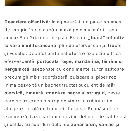
Descriere olfactivă:
Imaginează-ți un pahar spumos
de sangria într-o după-amiază pe malul mării – asta
aduce Sun Gria în prim-plan. Este un
„toast” olfactiv
la vara mediteraneană
, plin de efervescență, fructe
și veselie. Debutul parfumat oferă o explozie citrică
efervescentă:
portocală roșie, mandarină, lămâie și
bergamotă
, asezonate cu condimente surprinzătoare
precum ghimbir, scorțișoară, cuișoare și piper roz.
Inima dezvoltă un buchet fructat suculent de
măr,
piersică, zmeură, coacăze negre și struguri
, peste
care se așterne un strop de vin roșu rubiniu și o
atingere florală de trandafir turcesc. Pe măsură ce
evoluează, baza parfumul devine delicios de catifelată
și caldă, cu acorduri dulci de
zahăr brun, vanilie și