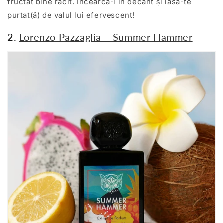
fructat bine răcit. Încearcă-l în decant și lasă-te
purtat(ă) de valul lui efervescent!
2.
Lorenzo Pazzaglia – Summer Hammer