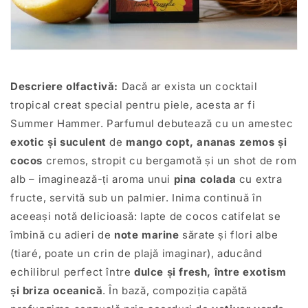
Descriere olfactivă:
Dacă ar exista un cocktail
tropical creat special pentru piele, acesta ar fi
Summer Hammer. Parfumul debutează cu un amestec
exotic și suculent
de
mango copt, ananas zemos și
cocos
cremos, stropit cu bergamotă și un shot de rom
alb – imaginează-ți aroma unui
pina colada
cu extra
fructe, servită sub un palmier. Inima continuă în
aceeași notă delicioasă: lapte de cocos catifelat se
îmbină cu adieri de
note marine
sărate și flori albe
(tiaré, poate un crin de plajă imaginar), aducând
echilibrul perfect între
dulce și fresh, între exotism
și briza oceanică
. În bază, compoziția capătă