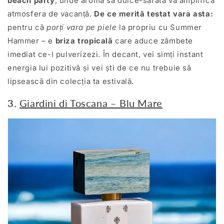
beach party
, unde aroma sa dulce-sărată va amplifica
atmosfera de vacanță.
De ce merită testat vara asta:
pentru că
porți vara pe piele
la propriu cu Summer
Hammer – e
briza tropicală
care aduce zâmbete
imediat ce-l pulverizezi. În decant, vei simți instant
energia lui pozitivă și vei ști de ce nu trebuie să
lipsească din colecția ta estivală.
3.
Giardini di Toscana – Blu Mare