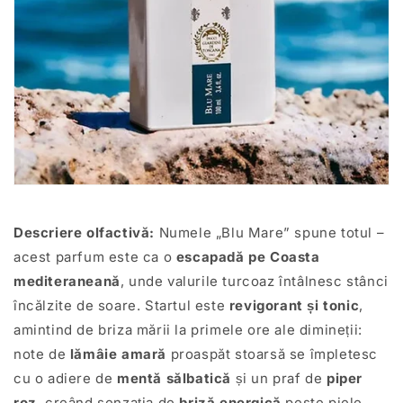
Descriere olfactivă:
Numele „Blu Mare” spune totul –
acest parfum este ca o
escapadă pe Coasta
mediteraneană
, unde valurile turcoaz întâlnesc stânci
încălzite de soare. Startul este
revigorant și tonic
,
amintind de briza mării la primele ore ale dimineții:
note de
lămâie amară
proaspăt stoarsă se împletesc
cu o adiere de
mentă sălbatică
și un praf de
piper
roz
, creând senzația de
briză energică
peste piele.