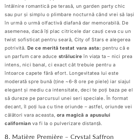
întâlnire romantică pe terasă, un garden party chic
sau pur și simplu o plimbare nocturnă când vrei să lași
în urmă o urmă olfactivă diafană dar memorabilă. De
asemenea, dacă îți plac citricele dar cauți ceva cu un
twist sofisticat pentru seară, City of Stars e alegerea
potrivită.
De ce merită testat vara asta:
pentru că e
un parfum care aduce
strălucire
în viața ta – nici prea
intens, nici banal, ci exact cât trebuie pentru a
întoarce capete fără efort. Longevitatea lui este
moderată spre bună (ține ~6-8 ore pe piele) iar siajul
elegant și mediu ca intensitate, deci te poți baza pe el
să dureze pe parcursul unei seri speciale. În format
decant, îl poți lua cu tine oriunde – astfel, oriunde vei
călători vara aceasta,
ora magică a apusului
californian
va fi la o pulverizare distanță.
8.
Matière Première – Crystal Saffron