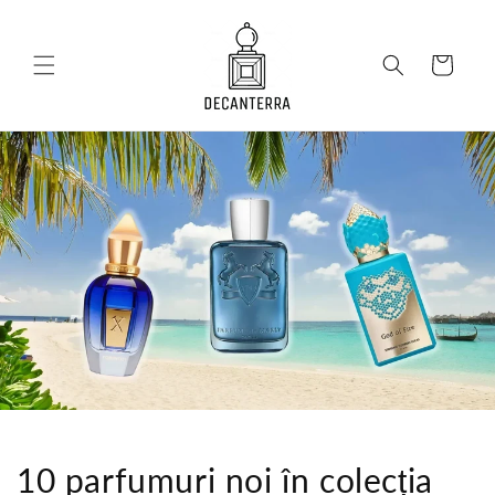
Salt la
conținut
Coș
10 parfumuri noi în colecția