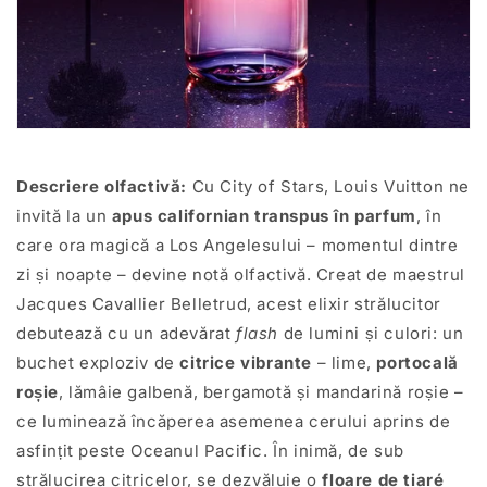
Descriere olfactivă:
Cu City of Stars, Louis Vuitton ne
invită la un
apus californian transpus în parfum
, în
care ora magică a Los Angelesului – momentul dintre
zi și noapte – devine notă olfactivă. Creat de maestrul
Jacques Cavallier Belletrud, acest elixir strălucitor
debutează cu un adevărat
flash
de lumini și culori: un
buchet exploziv de
citrice vibrante
– lime,
portocală
roșie
, lămâie galbenă, bergamotă și mandarină roșie –
ce luminează încăperea asemenea cerului aprins de
asfințit peste Oceanul Pacific. În inimă, de sub
strălucirea citricelor, se dezvăluie o
floare de tiaré