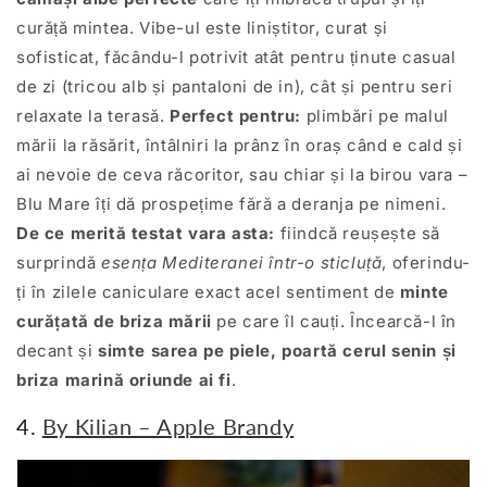
curăță mintea. Vibe-ul este liniștitor, curat și
sofisticat, făcându-l potrivit atât pentru ținute casual
de zi (tricou alb și pantaloni de in), cât și pentru seri
relaxate la terasă.
Perfect pentru:
plimbări pe malul
mării la răsărit, întâlniri la prânz în oraș când e cald și
ai nevoie de ceva răcoritor, sau chiar și la birou vara –
Blu Mare îți dă prospețime fără a deranja pe nimeni.
De ce merită testat vara asta:
fiindcă reușește să
surprindă
esența Mediteranei într-o sticluță
, oferindu-
ți în zilele caniculare exact acel sentiment de
minte
curățată de briza mării
pe care îl cauți. Încearcă-l în
decant și
simte sarea pe piele, poartă cerul senin și
briza marină oriunde ai fi
.
4.
By Kilian – Apple Brandy