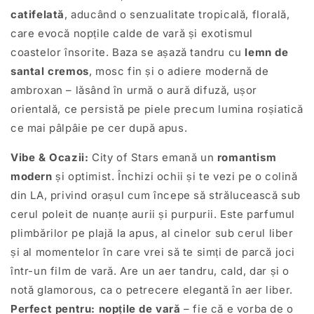
catifelată
, aducând o senzualitate tropicală, florală,
care evocă nopțile calde de vară și exotismul
coastelor însorite. Baza se așază tandru cu
lemn de
santal cremos
, mosc fin și o adiere modernă de
ambroxan – lăsând în urmă o aură difuză, ușor
orientală, ce persistă pe piele precum lumina roșiatică
ce mai pâlpâie pe cer după apus.
Vibe & Ocazii:
City of Stars emană un
romantism
modern
și optimist. Închizi ochii și te vezi pe o colină
din LA, privind orașul cum începe să strălucească sub
cerul poleit de nuanțe aurii și purpurii. Este parfumul
plimbărilor pe plajă la apus, al cinelor sub cerul liber
și al momentelor în care vrei să te simți de parcă joci
într-un film de vară. Are un aer tandru, cald, dar și o
notă glamorous, ca o petrecere elegantă în aer liber.
Perfect pentru:
nopțile de vară
– fie că e vorba de o