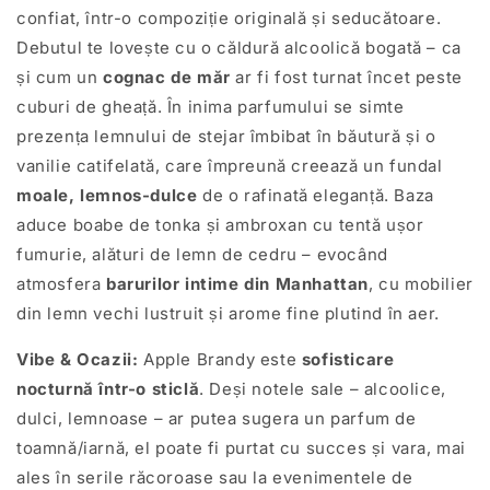
confiat, într-o compoziție originală și seducătoare.
Debutul te lovește cu o căldură alcoolică bogată – ca
și cum un
cognac de măr
ar fi fost turnat încet peste
cuburi de gheață. În inima parfumului se simte
prezența lemnului de stejar îmbibat în băutură și o
vanilie catifelată, care împreună creează un fundal
moale, lemnos-dulce
de o rafinată eleganță. Baza
aduce boabe de tonka și ambroxan cu tentă ușor
fumurie, alături de lemn de cedru – evocând
atmosfera
barurilor intime din Manhattan
, cu mobilier
din lemn vechi lustruit și arome fine plutind în aer.
Vibe & Ocazii:
Apple Brandy este
sofisticare
nocturnă într-o sticlă
. Deși notele sale – alcoolice,
dulci, lemnoase – ar putea sugera un parfum de
toamnă/iarnă, el poate fi purtat cu succes și vara, mai
ales în serile răcoroase sau la evenimentele de