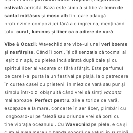
estivală
aerisită. Baza este simplă și liberă:
lemn de
santal mătăsos
și
mosc alb
fin, care adaugă
profunzime compoziției fără a o îngreuna, menținând
totul
curat, luminos și liber ca o adiere de vară
.
Vibe & Ocazii:
Wavechild are vibe-ul unei
veri boeme
și nesfârșite
. Când îl porți, îți dă senzația că tocmai ai
ieșit din apă, cu pielea încă sărată după baie și cu
spiritul liber al vacanțelor fără sfârșit. Este parfumul
pe care l-ai purta la un festival pe plajă, la o petrecere
în curtea casei cu prietenii în miez de vară sau pur și
simplu într-o zi obișnuită când vrei să simți
vacanța
mai aproape.
Perfect pentru:
zilele toride de vară,
escapadele la mare, concerte în aer liber, plimbări cu
longboard-ul pe faleză sau oriunde vrei să porți cu
tine vibrația oceanului. Cu
Wavechild
pe piele, e ca și
cum ai avea mereu o banda sonoră de valuri în surdină