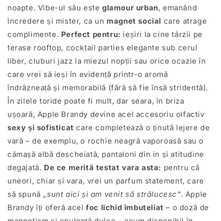
noapte. Vibe-ul său este
glamour urban
, emanând
încredere și mister, ca un
magnet social
care atrage
complimente.
Perfect pentru:
ieșiri la cine târzii pe
terase rooftop, cocktail parties elegante sub cerul
liber, cluburi jazz la miezul nopții sau orice ocazie în
care vrei să ieși în evidență printr-o aromă
îndrăzneață și memorabilă (fără să fie însă stridentă).
În zilele toride poate fi mult, dar seara, în briza
ușoară, Apple Brandy devine acel accesoriu olfactiv
sexy și sofisticat
care completează o ținută lejere de
vară – de exemplu, o rochie neagră vaporoasă sau o
cămașă albă descheiată, pantaloni din in și atitudine
degajată.
De ce merită testat vara asta:
pentru că
uneori, chiar și vara, vrei un parfum statement, care
să spună
„sunt aici și am venit să strălucesc”
. Apple
Brandy îți oferă acel
foc lichid îmbuteliat
– o doză de
magnetism și opulență dulce – acum disponibil în