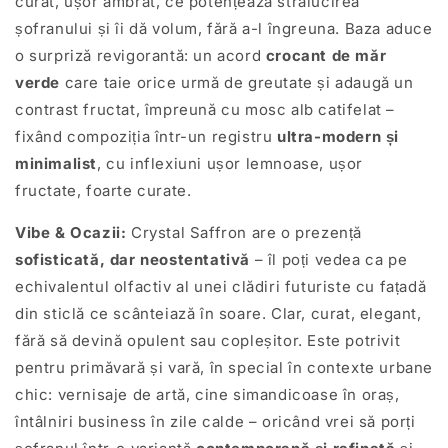
curat, ușor ambrat, ce potențează strălucirea
șofranului și îi dă volum, fără a-l îngreuna. Baza aduce
o surpriză revigorantă: un acord
crocant de măr
verde
care taie orice urmă de greutate și adaugă un
contrast fructat, împreună cu mosc alb catifelat –
fixând compoziția într-un registru
ultra-modern și
minimalist
, cu inflexiuni ușor lemnoase, ușor
fructate, foarte curate.
Vibe & Ocazii:
Crystal Saffron are o prezență
sofisticată, dar neostentativă
– îl poți vedea ca pe
echivalentul olfactiv al unei clădiri futuriste cu fațadă
din sticlă ce scânteiază în soare. Clar, curat, elegant,
fără să devină opulent sau copleșitor. Este potrivit
pentru primăvară și vară, în special în contexte urbane
chic: vernisaje de artă, cine simandicoase în oraș,
întâlniri business în zile calde – oricând vrei să porți