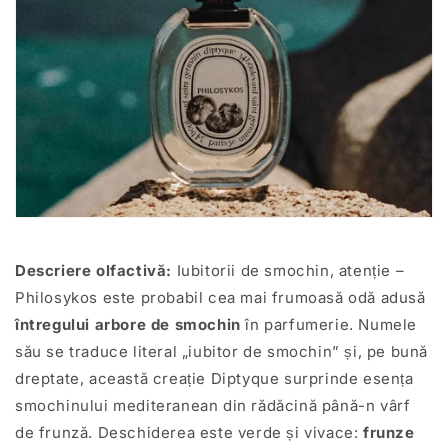
Descriere olfactivă:
Iubitorii de smochin, atenție –
Philosykos este probabil cea mai frumoasă odă adusă
întregului arbore de smochin
în parfumerie. Numele
său se traduce literal „iubitor de smochin” și, pe bună
dreptate, această creație Diptyque surprinde esența
smochinului mediteranean din rădăcină până-n vârf
de frunză. Deschiderea este verde și vivace:
frunze