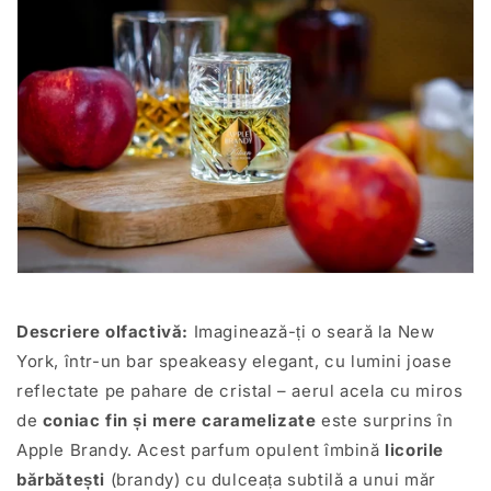
Descriere olfactivă:
Imaginează-ți o seară la New
York, într-un bar speakeasy elegant, cu lumini joase
reflectate pe pahare de cristal – aerul acela cu miros
de
coniac fin și mere caramelizate
este surprins în
Apple Brandy. Acest parfum opulent îmbină
licorile
bărbătești
(brandy) cu dulceața subtilă a unui măr