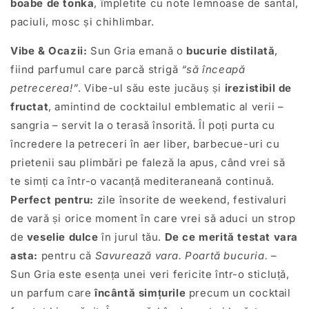
boabe de tonka
, împletite cu note lemnoase de santal,
paciuli, mosc și chihlimbar.
Vibe & Ocazii:
Sun Gria emană o
bucurie distilată
,
fiind parfumul care parcă strigă
“să înceapă
petrecerea!”
. Vibe-ul său este jucăuș și
irezistibil de
fructat
, amintind de cocktailul emblematic al verii –
sangria – servit la o terasă însorită. Îl poți purta cu
încredere la petreceri în aer liber, barbecue-uri cu
prietenii sau plimbări pe faleză la apus, când vrei să
te simți ca într-o vacanță mediteraneană continuă.
Perfect pentru:
zile însorite de weekend, festivaluri
de vară și orice moment în care vrei să aduci un strop
de
veselie dulce
în jurul tău.
De ce merită testat vara
asta:
pentru că
Savurează vara. Poartă bucuria.
–
Sun Gria este esența unei veri fericite într-o sticluță,
un parfum care
încântă simțurile
precum un cocktail