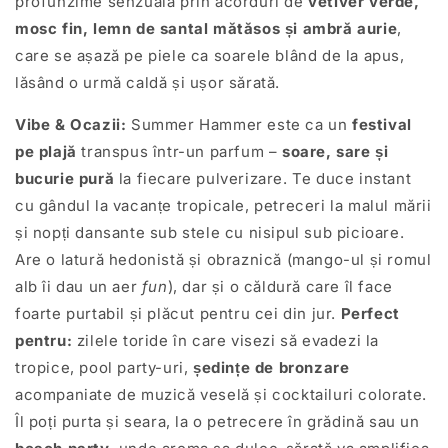
profunzime senzuală prin acorduri de
vetiver verde,
mosc fin, lemn de santal mătăsos și ambră aurie
,
care se așază pe piele ca soarele blând de la apus,
lăsând o urmă caldă și ușor sărată.
Vibe & Ocazii:
Summer Hammer este ca un
festival
pe plajă
transpus într-un parfum –
soare, sare și
bucurie pură
la fiecare pulverizare. Te duce instant
cu gândul la vacanțe tropicale, petreceri la malul mării
și nopți dansante sub stele cu nisipul sub picioare.
Are o latură hedonistă și obraznică (mango-ul și romul
alb îi dau un aer
fun
), dar și o căldură care îl face
foarte purtabil și plăcut pentru cei din jur.
Perfect
pentru:
zilele toride în care visezi să evadezi la
tropice, pool party-uri,
ședințe de bronzare
acompaniate de muzică veselă și cocktailuri colorate.
Îl poți purta și seara, la o petrecere în grădină sau un