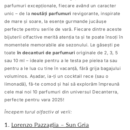
parfumuri excepționale, fiecare având un caracter
unic – de la
noutăți parfumuri
revigorante, inspirate
de mare și soare, la esențe gurmande jucăușe
perfecte pentru serile de vară. Fiecare dintre aceste
bijuterii olfactive merită atenția ta și te poate însoți în
momentele memorabile ale sezonului. Le găsești pe
toate
în decanturi de parfumuri
originale de 2, 3, 5
sau 10 ml – ideale pentru a le testa pe pielea ta sau
pentru a le lua cu tine în vacanță, fără grija bagajului
voluminos. Așadar, ia-ți un cocktail rece (sau o
limonadă), fă-te comod și hai să explorăm împreună
cele mai noi 10 parfumuri din universul Decanterra,
perfecte pentru vara 2025!
Începem turul olfactiv al verii:
1.
Lorenzo Pazzaglia – Sun Gria