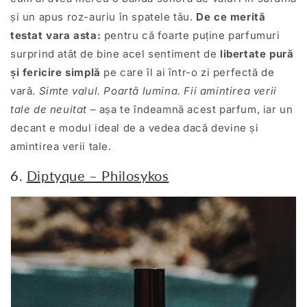
și un apus roz-auriu în spatele tău.
De ce merită
testat vara asta:
pentru că foarte puține parfumuri
surprind atât de bine acel sentiment de
libertate pură
și fericire simplă
pe care îl ai într-o zi perfectă de
vară.
Simte valul. Poartă lumina. Fii amintirea verii
tale de neuitat
– așa te îndeamnă acest parfum, iar un
decant e modul ideal de a vedea dacă devine și
amintirea verii tale.
6.
Diptyque – Philosykos