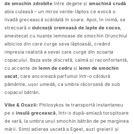
de smochin zdrobite
între degete și
smochină crudă
abia culeasă – un miros verde-lăptos ce evocă o
livadă grecească scăldată în soare. Apoi, în inimă, se
strecoară o
dulceață cremoasă de lapte de cocos
,
amestecat cu nuanțe lemnoase de smochin (trunchiul
albicios din care curge seva lăptoasă), creând
impresia realistă a sevei care curge din scoarța
copacului. Baza este discretă, calmă și reconfortantă,
cu accente de
lemn de cedru
și
lemn de smochin
uscat
, care ancorează parfumul într-o căldură
pământie, ușor umedă, ca umbra răcoroasă de sub
copacul bătrân.
Vibe & Ocazii:
Philosykos te transportă instantaneu
pe o
insulă grecească
, într-o după-amiază toropitoare
de vară, la umbra unui smochin bătrân de pe marginea
mării. Simți adierea uscată a Egeei, auzi greierii și