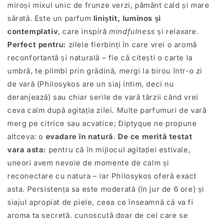
miroși mixul unic de frunze verzi, pământ cald și mare
sărată. Este un parfum
liniștit, luminos și
contemplativ
, care inspiră
mindfulness
și relaxare.
Perfect pentru:
zilele fierbinți în care vrei o aromă
reconfortantă și naturală – fie că citești o carte la
umbră, te plimbi prin grădină, mergi la birou într-o zi
de vară (Philosykos are un siaj intim, deci nu
deranjează) sau chiar serile de vară târzii când vrei
ceva calm după agitația zilei. Multe parfumuri de vară
merg pe citrice sau acvatice; Diptyque ne propune
altceva: o
evadare în natură
.
De ce merită testat
vara asta:
pentru că în mijlocul agitației estivale,
uneori avem nevoie de momente de calm și
reconectare cu natura – iar Philosykos oferă exact
asta. Persistența sa este moderată (în jur de 6 ore) și
siajul apropiat de piele, ceea ce înseamnă că va fi
aroma ta secretă, cunoscută doar de cei care se