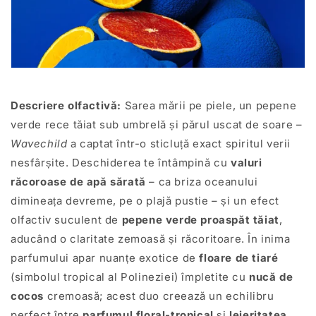
Descriere olfactivă:
Sarea mării pe piele, un pepene
verde rece tăiat sub umbrelă și părul uscat de soare –
Wavechild
a captat într-o sticluță exact spiritul verii
nesfârșite. Deschiderea te întâmpină cu
valuri
răcoroase de apă sărată
– ca briza oceanului
dimineața devreme, pe o plajă pustie – și un efect
olfactiv suculent de
pepene verde proaspăt tăiat
,
aducând o claritate zemoasă și răcoritoare. În inima
parfumului apar nuanțe exotice de
floare de tiaré
(simbolul tropical al Polineziei) împletite cu
nucă de
cocos
cremoasă; acest duo creează un echilibru
perfect între
parfumul floral-tropical
și
lejeritatea