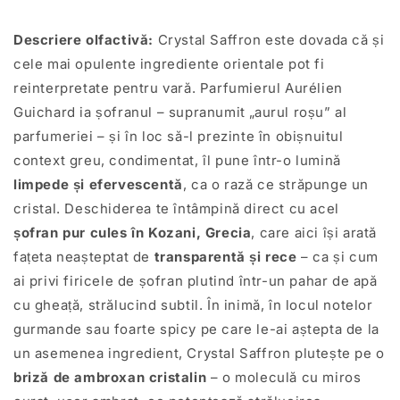
Descriere olfactivă:
Crystal Saffron este dovada că și
cele mai opulente ingrediente orientale pot fi
reinterpretate pentru vară. Parfumierul Aurélien
Guichard ia șofranul – supranumit „aurul roșu” al
parfumeriei – și în loc să-l prezinte în obișnuitul
context greu, condimentat, îl pune într-o lumină
limpede și efervescentă
, ca o rază ce străpunge un
cristal. Deschiderea te întâmpină direct cu acel
șofran pur cules în Kozani, Grecia
, care aici își arată
fațeta neașteptat de
transparentă și rece
– ca și cum
ai privi firicele de șofran plutind într-un pahar de apă
cu gheață, strălucind subtil. În inimă, în locul notelor
gurmande sau foarte spicy pe care le-ai aștepta de la
un asemenea ingredient, Crystal Saffron plutește pe o
briză de ambroxan cristalin
– o moleculă cu miros